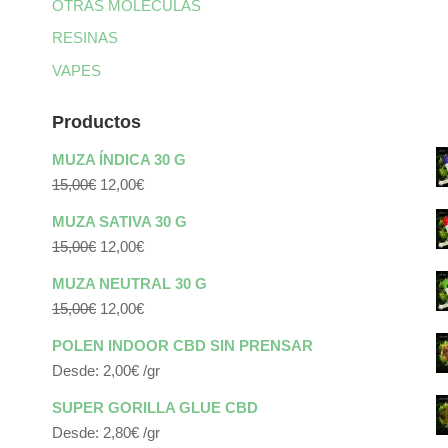
OTRAS MOLÉCULAS
RESINAS
VAPES
Productos
MUZA ÍNDICA 30 G
El
El
15,00
€
12,00
€
precio
precio
MUZA SATIVA 30 G
original
actual
El
El
15,00
€
12,00
€
era:
es:
precio
precio
MUZA NEUTRAL 30 G
15,00€.
12,00€.
original
actual
El
El
15,00
€
12,00
€
era:
es:
precio
precio
POLEN INDOOR CBD SIN PRENSAR
15,00€.
12,00€.
original
actual
Desde:
2,00
€
/gr
era:
es:
SUPER GORILLA GLUE CBD
15,00€.
12,00€.
Desde:
2,80
€
/gr